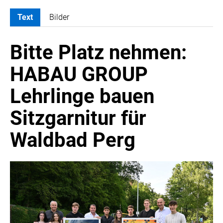
Text
Bilder
MELDUNGEN
Bitte Platz nehmen:
ATOMBODY
ARTIST BOUTIQUE HOTEL
HABAU GROUP
ATELIER JUNGWIRTH
Lehrlinge bauen
BAIN & COMPANY
CROWE SOT
Sitzgarnitur für
DIE UMSETZER
Waldbad Perg
EGGERS & FRANKE ÖSTERREICH
EWP RECYCLING PFAND ÖSTERREICH
FAS RESEARCH
HABAU GROUP
INSTITUTE OF SCIENCE AND TECHNOLOGY AUSTRIA (ISTA)
LUDWIG BOLTZMANN GESELLSCHAFT (LBG)