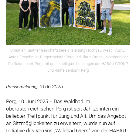
PURTSCHER RELATIONS
VBC
VERA PURE
WIENER SKIVERBAND
DIE TAFEL ÖSTERREICH
VERTESSI
Christian Kastner, Geschäftsbereichsleitung Hochbau West HABAU,
Anton Froschauer, Bürgermeister Perg und Klaus Drabek, Vorstand der
KAMPAGNE: WIR SIND ÖSTERREICHER:INNEN.
Raiffeisenbank Perg mit den beteiligten Lehrlingen der HABAU GROUP
MARKUS BREITENECKER
und Raiffeisenbank Perg
DONAU SOJA
10.06.2025
Pressemeldung,
MEDIA
DOWNLOADS
Perg, 10. Juni 2025 – Das Waldbad im
oberösterreichischen Perg ist seit Jahrzehnten ein
PRESSEKONTAKT
beliebter Treffpunkt für Jung und Alt. Um das Angebot
an Sitzmöglichkeiten zu erweitern, wurde nun auf
Initiative des Vereins „Waldbad 69ers“ von der HABAU