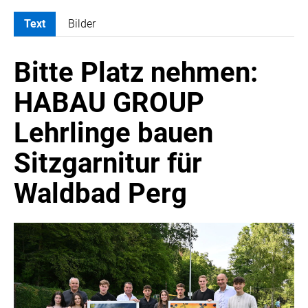
Text
Bilder
MELDUNGEN
Bitte Platz nehmen:
ATOMBODY
ARTIST BOUTIQUE HOTEL
HABAU GROUP
ATELIER JUNGWIRTH
Lehrlinge bauen
BAIN & COMPANY
CROWE SOT
Sitzgarnitur für
DIE UMSETZER
Waldbad Perg
EGGERS & FRANKE ÖSTERREICH
EWP RECYCLING PFAND ÖSTERREICH
FAS RESEARCH
HABAU GROUP
INSTITUTE OF SCIENCE AND TECHNOLOGY AUSTRIA (ISTA)
LUDWIG BOLTZMANN GESELLSCHAFT (LBG)