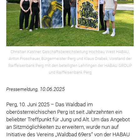
PURTSCHER RELATIONS
VBC
VERA PURE
WIENER SKIVERBAND
DIE TAFEL ÖSTERREICH
VERTESSI
Christian Kastner, Geschäftsbereichsleitung Hochbau West HABAU,
Anton Froschauer, Bürgermeister Perg und Klaus Drabek, Vorstand der
KAMPAGNE: WIR SIND ÖSTERREICHER:INNEN.
Raiffeisenbank Perg mit den beteiligten Lehrlingen der HABAU GROUP
MARKUS BREITENECKER
und Raiffeisenbank Perg
DONAU SOJA
10.06.2025
Pressemeldung,
MEDIA
DOWNLOADS
Perg, 10. Juni 2025 – Das Waldbad im
oberösterreichischen Perg ist seit Jahrzehnten ein
PRESSEKONTAKT
beliebter Treffpunkt für Jung und Alt. Um das Angebot
an Sitzmöglichkeiten zu erweitern, wurde nun auf
Initiative des Vereins „Waldbad 69ers“ von der HABAU