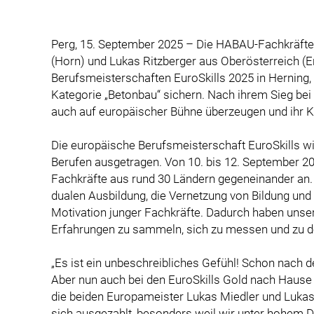
Perg, 15. September 2025 – Die HABAU-Fachkräfte
(Horn) und Lukas Ritzberger aus Oberösterreich (
Berufsmeisterschaften EuroSkills 2025 in Herning,
Kategorie „Betonbau“ sichern. Nach ihrem Sieg bei 
auch auf europäischer Bühne überzeugen und ihr Kö
Die europäische Berufsmeisterschaft EuroSkills wir
Berufen ausgetragen. Von 10. bis 12. September 202
Fachkräfte aus rund 30 Ländern gegeneinander an. Z
dualen Ausbildung, die Vernetzung von Bildung und
Motivation junger Fachkräfte. Dadurch haben unse
Erfahrungen zu sammeln, sich zu messen und zu de
„Es ist ein unbeschreibliches Gefühl! Schon nach d
Aber nun auch bei den EuroSkills Gold nach Hause 
die beiden Europameister Lukas Miedler und Lukas R
sich ausgezahlt, besonders weil wir unter hohem 