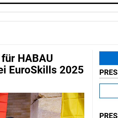
d für HABAU
i EuroSkills 2025
PRE
PRES