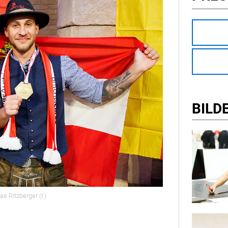
BILD
as Ritzberger (r.)