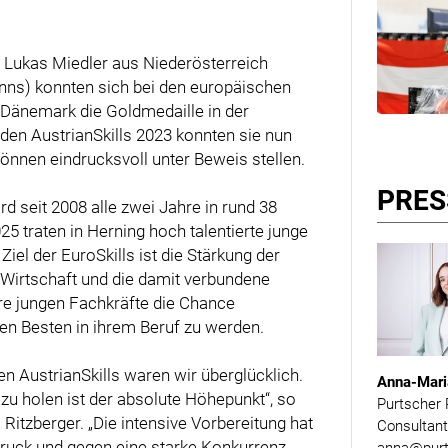
 Lukas Miedler aus Niederösterreich
Enns) konnten sich bei den europäischen
 Dänemark die Goldmedaille in der
den AustrianSkills 2023 konnten sie nun
nnen eindrucksvoll unter Beweis stellen.
PRES
d seit 2008 alle zwei Jahre in rund 38
5 traten in Herning hoch talentierte junge
iel der EuroSkills ist die Stärkung der
 Wirtschaft und die damit verbundene
re jungen Fachkräfte die Chance
n Besten in ihrem Beruf zu werden.
en AustrianSkills waren wir überglücklich.
Anna-Mari
zu holen ist der absolute Höhepunkt“, so
Purtscher 
itzberger. „Die intensive Vorbereitung hat
Consultant
Druck und gegen eine starke Konkurrenz