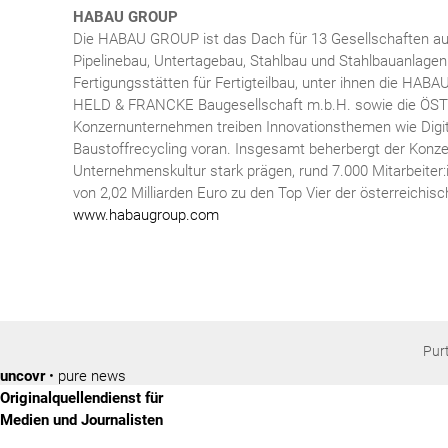
HABAU GROUP
Die HABAU GROUP ist das Dach für 13 Gesellschaften aus
Pipelinebau, Untertagebau, Stahlbau und Stahlbauanlagen
Fertigungsstätten für Fertigteilbau, unter ihnen die HABA
HELD & FRANCKE Baugesellschaft m.b.H. sowie die ÖST
Konzernunternehmen treiben Innovationsthemen wie Digit
Baustoffrecycling voran. Insgesamt beherbergt der Konz
Unternehmenskultur stark prägen, rund 7.000 Mitarbeiter
von 2,02 Milliarden Euro zu den Top Vier der österreichis
www.habaugroup.com
Pur
uncovr
• pure news
Originalquellendienst für
Medien und Journalisten