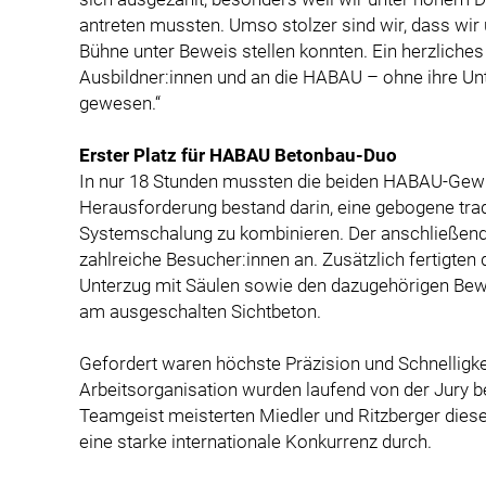
antreten mussten. Umso stolzer sind wir, dass wir 
Bühne unter Beweis stellen konnten. Ein herzlich
Ausbildner:innen und an die HABAU – ohne ihre Unt
gewesen.“
Erster Platz für HABAU Betonbau-Duo
In nur 18 Stunden mussten die beiden HABAU-Gewin
Herausforderung bestand darin, eine gebogene tra
Systemschalung zu kombinieren. Der anschließen
zahlreiche Besucher:innen an. Zusätzlich fertigten 
Unterzug mit Säulen sowie den dazugehörigen Bew
am ausgeschalten Sichtbeton.
Gefordert waren höchste Präzision und Schnelligke
Arbeitsorganisation wurden laufend von der Jury b
Teamgeist meisterten Miedler und Ritzberger dies
eine starke internationale Konkurrenz durch.