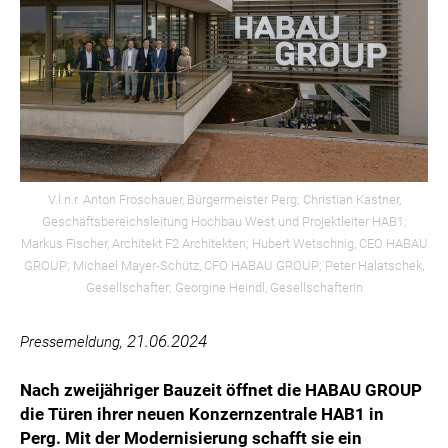
PURTSCHER RELATIONS
VBC
VERA PURE
WIENER SKIVERBAND
DIE TAFEL ÖSTERREICH
VERTESSI
KAMPAGNE: WIR SIND ÖSTERREICHER:INNEN.
V.l.n.r. Anton Froschauer, Bürgermeister Perg; Christian Kastner,
MARKUS BREITENECKER
Geschäftsbereichsleitung Hochbau West und Projektleiter HAB1;
Markus Fischer, Architekt F2 Architekten; Hubert Wetschnig, CEO HABAU
DONAU SOJA
GROUP; Michael Mayer-Schütz, CFO HABAU GROUP; Peter Halatschek,
Gesellschafter; Georgine Heindl, Gesellschafterin
MEDIA
DOWNLOADS
21.06.2024
Pressemeldung,
PRESSEKONTAKT
Nach zweijähriger Bauzeit öffnet die HABAU GROUP
die Türen ihrer neuen Konzernzentrale HAB1 in
Perg. Mit der Modernisierung schafft sie ein