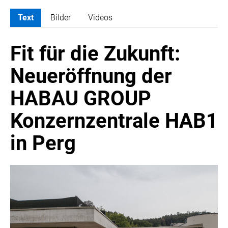
Text
Bilder
Videos
MELDUNGEN
Fit für die Zukunft:
ATOMBODY
ARTIST BOUTIQUE HOTEL
Neueröffnung der
ATELIER JUNGWIRTH
HABAU GROUP
BAIN & COMPANY
CROWE SOT
Konzernzentrale HAB1
DIE UMSETZER
in Perg
EGGERS & FRANKE ÖSTERREICH
EWP RECYCLING PFAND ÖSTERREICH
FAS RESEARCH
HABAU GROUP
INSTITUTE OF SCIENCE AND TECHNOLOGY AUSTRIA (ISTA)
LUDWIG BOLTZMANN GESELLSCHAFT (LBG)