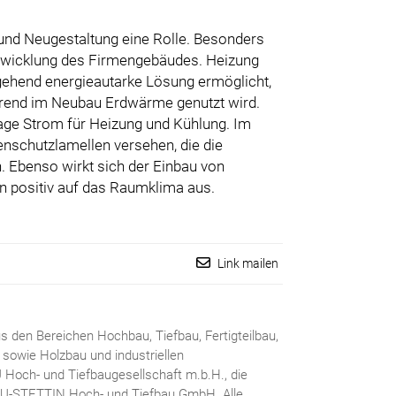
 und Neugestaltung eine Rolle. Besonders
ntwicklung des Firmengebäudes. Heizung
tgehend energieautarke Lösung ermöglicht,
ährend im Neubau Erdwärme genutzt wird.
lage Strom für Heizung und Kühlung. Im
schutzlamellen versehen, die die
 Ebenso wirkt sich der Einbau von
positiv auf das Raumklima aus.
Link mailen
 den Bereichen Hochbau, Tiefbau, Fertigteilbau,
 sowie Holzbau und industriellen
U Hoch- und Tiefbaugesellschaft m.b.H., die
U-STETTIN Hoch- und Tiefbau GmbH. Alle