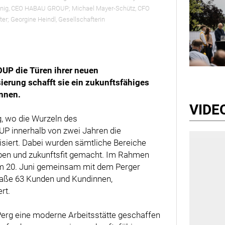
schnig, CEO HABAU GROUP; Michael Mayer-Schütz, CFO
r; Georgine Heindl, Gesellschafterin
OUP die Türen ihrer neuen
ierung schafft sie ein zukunftsfähiges
innen.
VIDE
g, wo die Wurzeln des
P innerhalb von zwei Jahren die
siert. Dabei wurden sämtliche Bereiche
ben und zukunftsfit gemacht. Im Rahmen
am 20. Juni gemeinsam mit dem Perger
raße 63 Kunden und Kundinnen,
rt.
Perg eine moderne Arbeitsstätte geschaffen