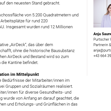
 auf den neuesten Stand gebracht.
eschossfläche von 5.200 Quadratmetern und
Arbeitsplätze für rund 220
U. Insgesamt wurden rund 12 Millionen
Anja Saur
Purtscher 
ative „AirDeck“, das über dem
Partnerin 
anja@purts
hafft, ohne die historische Bausubstanz
+43 664 39
chen AirDeck und Bestand wird so zum
ie Kantine befindet.
ation im Mittelpunkt
Bedürfnisse der Mitarbeiter/innen im
wei Gruppen und Sozialräumen realisiert.
iter/innen für diverse Gesundheits- und
g wurde von Anfang an darauf geachtet, die
hen und Erholungs- und Grünflächen in das