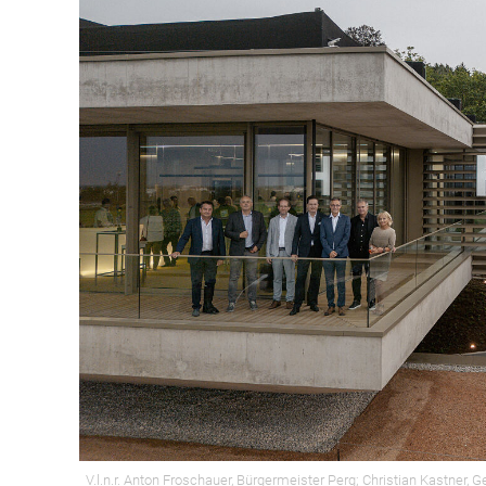
V.l.n.r. Anton Froschauer, Bürgermeister Perg; Christian Kastner,