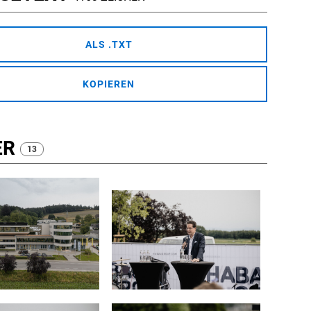
ALS .TXT
KOPIEREN
ER
13