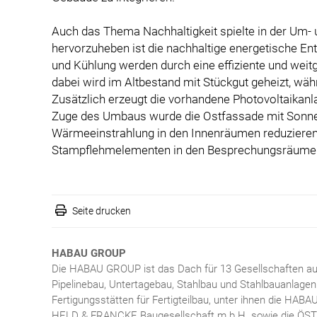
Auch das Thema Nachhaltigkeit spielte in der Um-
hervorzuheben ist die nachhaltige energetische E
und Kühlung werden durch eine effiziente und wei
dabei wird im Altbestand mit Stückgut geheizt, w
Zusätzlich erzeugt die vorhandene Photovoltaikan
Zuge des Umbaus wurde die Ostfassade mit Sonnen
Wärmeeinstrahlung in den Innenräumen reduzieren.
Stampflehmelementen in den Besprechungsräumen 
Seite drucken
HABAU GROUP
Die HABAU GROUP ist das Dach für 13 Gesellschaften aus
Pipelinebau, Untertagebau, Stahlbau und Stahlbauanlagen
Fertigungsstätten für Fertigteilbau, unter ihnen die HABA
HELD & FRANCKE Baugesellschaft m.b.H. sowie die ÖST