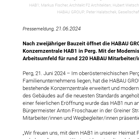
HAB1; Markus Fischer, Architekt F2 Architekten; Hubert Wet
HABAU GROUP; Peter Halatschek, Gesellschafte
21.06.2024
Pressemeldung,
Nach zweijähriger Bauzeit öffnet die HABAU GR
Konzernzentrale HAB1 in Perg. Mit der Modernis
Arbeitsumfeld für rund 220 HABAU Mitarbeiter/
Perg, 21. Juni 2024 – Im oberösterreichischen Per
Familienunternehmens liegen, hat die HABAU GROU
bestehende Konzernzentrale erweitert und moderni
des Gebäudes auf die neuesten Standards angeho
einer feierlichen Eröffnung wurde das HAB1 nun 
Bürgermeister Anton Froschauer in der Greiner St
Mitarbeiter/innen und Wegbegleiter/innen präsentie
„Wir freuen uns, mit dem HAB1 in unserer Heimat 