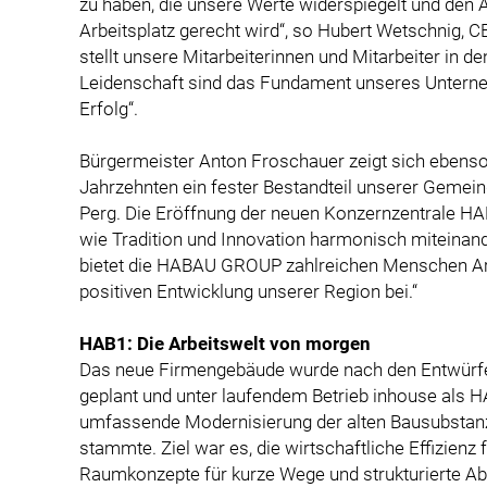
zu haben, die unsere Werte widerspiegelt und den
Arbeitsplatz gerecht wird“, so Hubert Wetschnig,
stellt unsere Mitarbeiterinnen und Mitarbeiter in d
Leidenschaft sind das Fundament unseres Untern
Erfolg“.
Bürgermeister Anton Froschauer zeigt sich ebenso 
Jahrzehnten ein fester Bestandteil unserer Gemein
Perg. Die Eröffnung der neuen Konzernzentrale HAB
wie Tradition und Innovation harmonisch miteinand
bietet die HABAU GROUP zahlreichen Menschen Arb
positiven Entwicklung unserer Region bei.“
HAB1: Die Arbeitswelt von morgen
Das neue Firmengebäude wurde nach den Entwürfe
geplant und unter laufendem Betrieb inhouse als HA
umfassende Modernisierung der alten Bausubstanz,
stammte. Ziel war es, die wirtschaftliche Effizienz 
Raumkonzepte für kurze Wege und strukturierte Ab