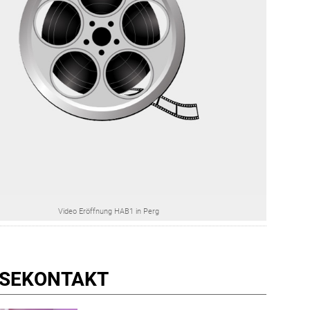
Video Eröffnung HAB1 in Perg
SE­KONTAKT