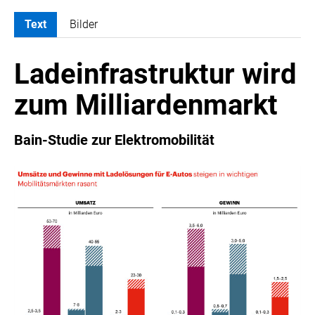
Text
Bilder
MELDUNGEN
Ladeinfrastruktur wird
ATOMBODY
ARTIST BOUTIQUE HOTEL
zum Milliardenmarkt
ATELIER JUNGWIRTH
BAIN & COMPANY
Bain-Studie zur Elektromobilität
CROWE SOT
DIE UMSETZER
EGGERS & FRANKE ÖSTERREICH
EWP RECYCLING PFAND ÖSTERREICH
FAS RESEARCH
HABAU GROUP
INSTITUTE OF SCIENCE AND TECHNOLOGY AUSTRIA (ISTA)
LUDWIG BOLTZMANN GESELLSCHAFT (LBG)