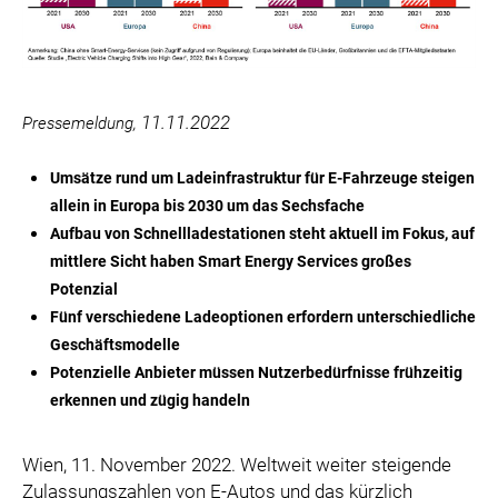
PURTSCHER RELATIONS
VBC
VERA PURE
WIENER SKIVERBAND
11.11.2022
Pressemeldung,
DIE TAFEL ÖSTERREICH
Umsätze rund um Ladeinfrastruktur für E-Fahrzeuge steigen
VERTESSI
allein in Europa bis 2030 um das Sechsfache
KAMPAGNE: WIR SIND ÖSTERREICHER:INNEN.
Aufbau von Schnellladestationen steht aktuell im Fokus, auf
MARKUS BREITENECKER
mittlere Sicht haben Smart Energy Services großes
DONAU SOJA
Potenzial
Fünf verschiedene Ladeoptionen erfordern unterschiedliche
MEDIA
Geschäftsmodelle
DOWNLOADS
Potenzielle Anbieter müssen Nutzerbedürfnisse frühzeitig
erkennen und zügig handeln
PRESSEKONTAKT
Wien, 11. November 2022. Weltweit weiter steigende
Zulassungszahlen von E-Autos und das kürzlich