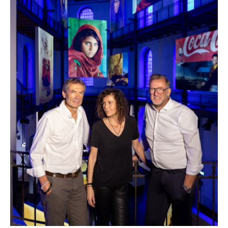
PURTSCHER RELATIONS
VBC
VERA PURE
WIENER SKIVERBAND
DIE TAFEL ÖSTERREICH
VERTESSI
KAMPAGNE: WIR SIND ÖSTERREICHER:INNEN.
MARKUS BREITENECKER
DONAU SOJA
MEDIA
DOWNLOADS
PRESSEKONTAKT