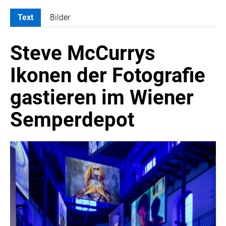
Text
Bilder
MELDUNGEN
Steve McCurrys
ATOMBODY
ARTIST BOUTIQUE HOTEL
Ikonen der Fotografie
ATELIER JUNGWIRTH
gastieren im Wiener
BAIN & COMPANY
CROWE SOT
Semperdepot
DIE UMSETZER
EGGERS & FRANKE ÖSTERREICH
EWP RECYCLING PFAND ÖSTERREICH
FAS RESEARCH
HABAU GROUP
INSTITUTE OF SCIENCE AND TECHNOLOGY AUSTRIA (ISTA)
LUDWIG BOLTZMANN GESELLSCHAFT (LBG)