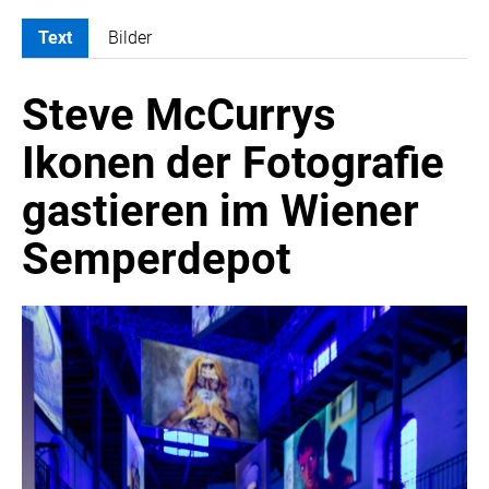
Text
Bilder
MELDUNGEN
Steve McCurrys
ATOMBODY
ARTIST BOUTIQUE HOTEL
Ikonen der Fotografie
ATELIER JUNGWIRTH
gastieren im Wiener
BAIN & COMPANY
CROWE SOT
Semperdepot
DIE UMSETZER
EGGERS & FRANKE ÖSTERREICH
EWP RECYCLING PFAND ÖSTERREICH
FAS RESEARCH
HABAU GROUP
INSTITUTE OF SCIENCE AND TECHNOLOGY AUSTRIA (ISTA)
LUDWIG BOLTZMANN GESELLSCHAFT (LBG)