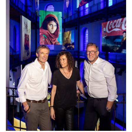
PURTSCHER RELATIONS
VBC
VERA PURE
WIENER SKIVERBAND
DIE TAFEL ÖSTERREICH
VERTESSI
KAMPAGNE: WIR SIND ÖSTERREICHER:INNEN.
MARKUS BREITENECKER
DONAU SOJA
MEDIA
DOWNLOADS
PRESSEKONTAKT