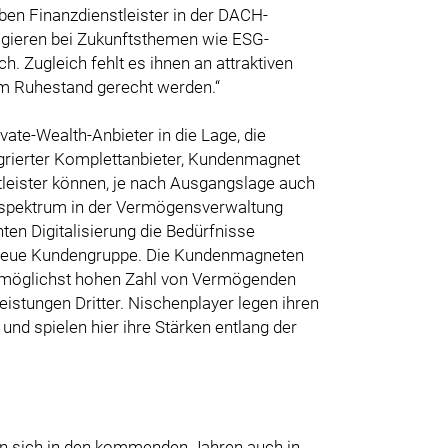
en Finanzdienstleister in der DACH-
agieren bei Zukunftsthemen wie ESG-
. Zugleich fehlt es ihnen an attraktiven
m Ruhestand gerecht werden.“
ate-Wealth-Anbieter in die Lage, die
egrierter Komplettanbieter, Kundenmagnet
tleister können, je nach Ausgangslage auch
sspektrum in der Vermögensverwaltung
en Digitalisierung die Bedürfnisse
e neue Kundengruppe. Die Kundenmagneten
r möglichst hohen Zahl von Vermögenden
istungen Dritter. Nischenplayer legen ihren
nd spielen hier ihre Stärken entlang der
ten sich in den kommenden Jahren auch in