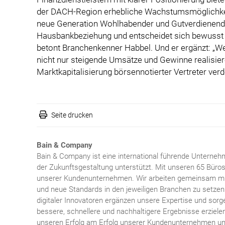
der DACH-Region erhebliche Wachstumsmöglichkei
neue Generation Wohlhabender und Gutverdienender 
Hausbankbeziehung und entscheidet sich bewusst f
betont Branchenkenner Habbel. Und er ergänzt: „We
nicht nur steigende Umsätze und Gewinne realisier
Marktkapitalisierung börsennotierter Vertreter verd
Seite drucken
Bain & Company
Bain & Company ist eine international führende Unterneh
der Zukunftsgestaltung unterstützt
. Mit unseren 65 Büros
unserer Kundenunternehmen. Wir arbeiten gemeinsam mit
und neue Standards in den jeweiligen Branchen zu setz
digitaler Innovatoren ergänzen unsere Expertise und sorg
bessere, schnellere und nachhaltigere Ergebnisse erziel
unseren Erfolg am Erfolg unserer Kundenunternehmen und 