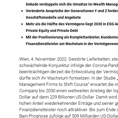
Dekade verdoppeln sich die Umsätze im Wealth Mana
Veränderte Ansprüche der Generationen Y und Z forder
Geschäftsmodelle und Angebote
Mehr als die Hälfte des Vermögens liegt 2030 in ESG-k
Private Equity und Private Debt
Mit der Positionierung als Komplettanbieter, Kunden
Finanzdienstleister am Wachstum in der Vermögensve
Wien, 4. November 2022. Gestörte Lieferketten, st
schwächelnde Konjunktur infolge der Corona-Pand
beeinträchtigen derzeit die Entwicklung der Vermög
dürfte sich ihr Wachstum fortsetzen. In der Studie
Management Firms to Shift Course“ erwartet die i
Company bis 2030 einen weltweiten Anstieg der li
Dollar auf dann 229 Billionen US-Dollar. Damit w
hohen Anteil wiederkehrender Erträge und seiner gr
Finanzdienstleister noch attraktiver. Bis zum End
Bain-Prognose zufolge auf 509 Milliarden US-Dolla