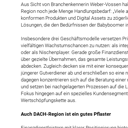
Aus Sicht von Branchenkennerin Weber-Vossen hab
Region noch jede Menge Handlungsbedarf: „Viele 
konformen Produkten und Digital Assets zu zögerlich
Lösungen, die den Bedürfnissen der Babyboomer i
Insbesondere drei Geschäftsmodelle versetzen Priv
vielfältigen Wachstumschancen zu nutzen: als int
oder als Nischenplayer. Gerade große Finanzdiens
über gezielte Übernahmen, das gesamte Leistung
abdecken. Zugleich decken sie mit einer konsequent
jüngerer Gutverdiener ab und erschließen so ein
dagegen konzentrieren sich auf die Beratung eine
und setzen bei nachgelagerten Prozessen auf die Le
Fokus hingegen auf ein spezielles Kundensegment u
Wertschöpfungskette aus.
Auch DACH-Region ist ein gutes Pflaster
Finanzdienstleistern mit klarer Positionierung bie