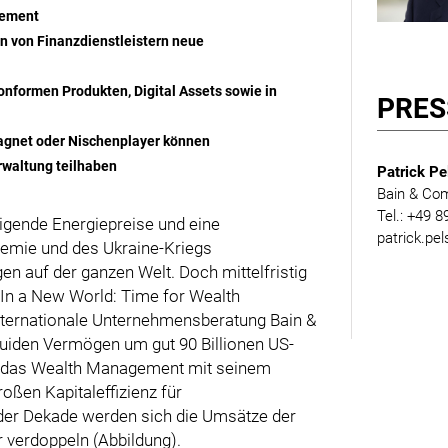
gement
n von Finanzdienstleistern neue
onformen Produkten, Digital Assets sowie in
PRES
magnet oder Nischenplayer können
rwaltung teilhaben
Patrick Pe
Bain & Co
Tel.: +49 
eigende Energiepreise und eine
patrick.pe
emie und des Ukraine-Kriegs
en auf der ganzen Welt. Doch mittelfristig
 „In a New World: Time for Wealth
nternationale Unternehmensberatung Bain &
quiden Vermögen um gut 90 Billionen US-
ird das Wealth Management mit seinem
oßen Kapitaleffizienz für
e der Dekade werden sich die Umsätze der
r verdoppeln (Abbildung).