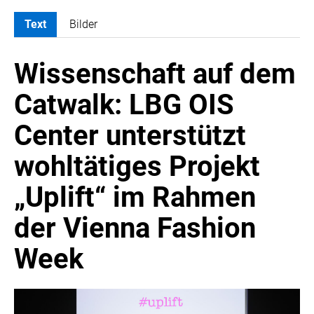
Text
Bilder
MELDUNGEN
Wissenschaft auf dem
ATOMBODY
ARTIST BOUTIQUE HOTEL
Catwalk: LBG OIS
ATELIER JUNGWIRTH
Center unterstützt
BAIN & COMPANY
CROWE SOT
wohltätiges Projekt
DIE UMSETZER
„Uplift“ im Rahmen
EGGERS & FRANKE ÖSTERREICH
EWP RECYCLING PFAND ÖSTERREICH
der Vienna Fashion
FAS RESEARCH
Week
HABAU GROUP
INSTITUTE OF SCIENCE AND TECHNOLOGY AUSTRIA (ISTA)
LUDWIG BOLTZMANN GESELLSCHAFT (LBG)