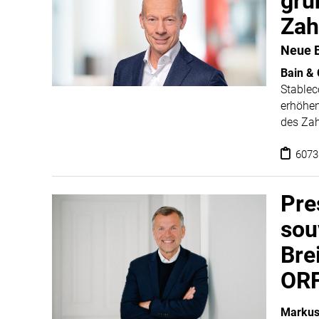
gru
Zah
Neue B
Bain &
Stablec
erhöhen
des Zah
wird es 
diesem 
6073
Hype to
Wholes
Pre
Bain &
sou
Bre
ORF
Markus