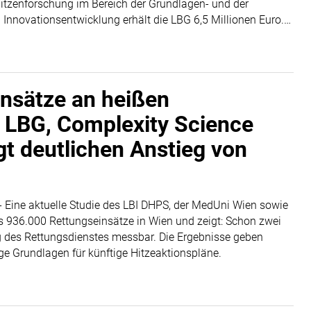
itzenforschung im Bereich der Grundlagen- und der
nnovationsentwicklung erhält die LBG 6,5 Millionen Euro.
achhaltigen Ökosystems für klinische Studien in Österreich.
ickelt, die klinische Forschung im Land koordinierend
 die Vernetzung des gesamten Studien-Ökosystems als
ische Studien und im Bereich der Schlüsseltechnologie Life
insätze an heißen
ionsführer in Europa heranzuführen.
 LBG, Complexity Science
t deutlichen Anstieg von
- Eine aktuelle Studie des LBI DHPS, der MedUni Wien sowie
ls 936.000 Rettungseinsätze in Wien und zeigt: Schon zwei
g des Rettungsdienstes messbar. Die Ergebnisse geben
ige Grundlagen für künftige Hitzeaktionspläne.