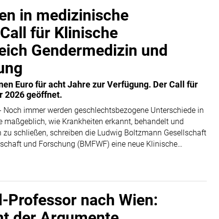
n in medizinische
Call für Klinische
eich Gendermedizin und
ung
en Euro für acht Jahre zur Verfügung. Der Call für
r 2026 geöffnet.
- Noch immer werden geschlechtsbezogene Unterschiede in
ie maßgeblich, wie Krankheiten erkannt, behandelt und
 zu schließen, schreiben die Ludwig Boltzmann Gesellschaft
nschaft und Forschung (BMFWF) eine neue Klinische
gesundheitsforschung aus. Ziel ist es, zentrale Fragen der
h zu untersuchen, Erkenntnisse praxisnah zu übertragen
 entscheidend voranzubringen. Österreichische medizinische
 sind ab sofort eingeladen Bewerbungen für die KFG
rd-Professor nach Wien:
ht der Argumente