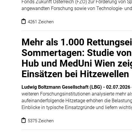
Fonds Zukunft Österreich (FZÖ) zur Förderung von Sp
angewandten Forschung sowie von Technologie- und I
Die Fördermittel fließen gezielt in den Aufbau eines n
Konkret werden damit Infrastruktur und Services entw
4261 Zeichen
stärken. Ziel der Initiative ist es, Österreich durch
attraktiven und wettbewerbsfähigen Standort für klin
Mehr als 1.000 Rettungse
Sciences langfristig zu etablieren und an die Innovat
Sommertagen: Studie von
Hub und MedUni Wien zeig
Einsätzen bei Hitzewellen
Ludwig Boltzmann Gesellschaft (LBG)
-
02.07.2026
weiteren Forschungsinstitutionen analysierte mehr a
aufeinanderfolgende Hitzetage erhöhen die Belastun
Einblicke in typische Einsatzgründe und liefern wicht
5375 Zeichen