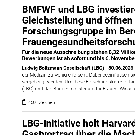
BMFWF und LBG investiere
Gleichstellung und öffnen 
Forschungsgruppe im Ber
Frauengesundheitsforsch
Für die neue Ausschreibung stehen 8,32 Million
Bewerbungen ist ab sofort und bis 6. Novembe
Ludwig Boltzmann Gesellschaft (LBG)
-
30.06.2026
der Medizin zu wenig erforscht. Dabei beeinflussen s
vorgebeugt werden. Um diese Forschungslücke fortan
(LBG) und das Bundesministerium für Frauen, Wisse
Forschungsgruppe (KFG) zu Gendermedizin und Frauen
Gendermedizin und Frauengesundheit wissenschaftlic
4601 Zeichen
und somit die klinische Forschung in diesem Bereich
Universitäten bzw. Fakultäten mit Universitätsklinik
LBG-Initiative holt Harva
einzureichen.
Gastvortrag über die Mac