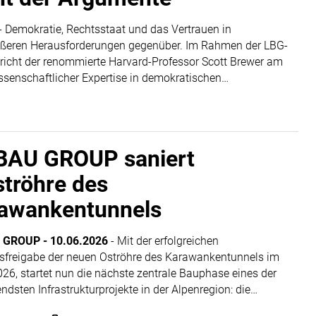
-
Demokratie, Rechtsstaat und das Vertrauen in
rößeren Herausforderungen gegenüber. Im Rahmen der LBG-
pricht der renommierte Harvard-Professor Scott Brewer am
issenschaftlicher Expertise in demokratischen
AU GROUP saniert
tröhre des
awankentunnels
 GROUP
-
10.06.2026
- Mit der erfolgreichen
sfreigabe der neuen Oströhre des Karawankentunnels im
26, startet nun die nächste zentrale Bauphase eines der
ndsten Infrastrukturprojekte in der Alpenregion: die
nde Generalsanierung der bestehenden Weströhre. Die