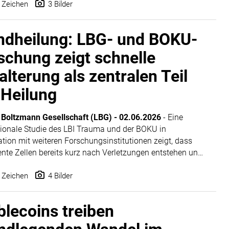
us den HABAU GROUP Konzernunternehmen ÖSTU-
 Zeichen
3 Bilder
N Hoch- und Tiefbau GmbH und HABAU Hoch- und
ugesellschaft m.b.H. sowie VOGL.PLUS GmbH
dheilung: LBG- und BOKU-
siert im Auftrag der ASFINAG die bestehende
öhre auf österreichischer Seite auf einer Länge von
schung zeigt schnelle
halb Kilometern. Die Fertigstellung und
alterung als zentralen Teil
erkehrsfreigabe ist für Mitte 2029 vorgesehen. Die
 investiert dafür rund 123 Millionen Euro.
 Heilung
 Boltzmann Gesellschaft (LBG)
-
02.06.2026
- Eine
tionale Studie des LBI Trauma und der BOKU in
tion mit weiteren Forschungsinstitutionen zeigt, dass
nte Zellen bereits kurz nach Verletzungen entstehen und
he Wundheilung aktiv unterstützen. Die im Nature Cell
 veröffentlichte Studie stellt bisherige Annahmen über
 Zeichen
4 Bilder
nz als langsamen Alterungsprozess infrage.
blecoins treiben