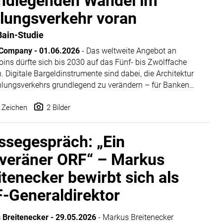
ndlegenden Wandel im
lungsverkehr voran
ain-Studie
 Company
-
01.06.2026
- Das weltweite Angebot an
oins dürfte sich bis 2030 auf das Fünf- bis Zwölffache
. Digitale Bargeldinstrumente sind dabei, die Architektur
lungsverkehrs grundlegend zu verändern – für Banken
damit zur dringenden strategischen Priorität, ihre Rolle in
Ökosystem neu zu definieren. Das hat die Studie „
 Zeichen
2 Bilder
From
 Hard Value: Stablecoin and the Great Rewiring of
ale Banking
” der internationalen Unternehmensberatung
ssegespräch: „Ein
 Company ergeben.
veräner ORF“ – Markus
itenecker bewirbt sich als
-Generaldirektor
 Breitenecker
-
29.05.2026
- Markus Breitenecker