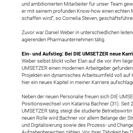
und ambitionierten Mitarbeiter für unser Team gew
er mit seinem profunden Know-how einen echten Me
schaffen wird“, so Cornelia Steven, geschäftsfüh
Zuvor war Daniel Weber in unterschiedlichen leite
agierenden Pharmaunternehmen tätig.
Ein- und Aufstieg: Bei DIE UMSETZER neue Karri
Weber selbst blickt voller Elan auf die vor ihm lieg
UMSETZER einen modernen Arbeitgeber gefunden z
Projekten ein dynamisches Arbeitsumfeld voll auf Hö
hier ein neues Kapitel in meiner Karriere aufschla
Neben der neuen Personalie freuen sich DIE UMSE
Positionswechsel von Katarina Bachner (31). Seit 20
UMSETZER tätig, steigt die studierte Betriebswirtin
neuen Rolle wird Bachner vor allem Belange der St
und Digitalisierung sowie des Prozess- und Chan
Aufgabenbereichen zählen. Vor ihrer Tätigkeit be