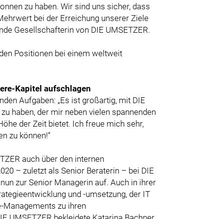
onnen zu haben. Wir sind uns sicher, dass
hrwert bei der Erreichung unserer Ziele
rende Gesellschafterin von DIE UMSETZER.
nden Positionen bei einem weltweit
ere-Kapitel aufschlagen
enden Aufgaben: „Es ist großartig, mit DIE
u haben, der mir neben vielen spannenden
he der Zeit bietet. Ich freue mich sehr,
gen zu können!“
TZER auch über den internen
20 – zuletzt als Senior Beraterin – bei DIE
 nun zur Senior Managerin auf. Auch in ihrer
rategieentwicklung und -umsetzung, der IT
ge-Managements zu ihren
i DIE UMSETZER bekleidete Katarina Bachner