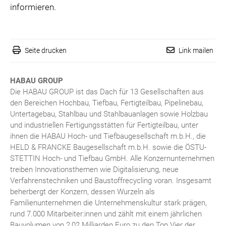
informieren.
Seite drucken
Link mailen
HABAU GROUP
Die HABAU GROUP ist das Dach für 13 Gesellschaften aus
den Bereichen Hochbau, Tiefbau, Fertigteilbau, Pipelinebau,
Untertagebau, Stahlbau und Stahlbauanlagen sowie Holzbau
und industriellen Fertigungsstätten für Fertigteilbau, unter
ihnen die HABAU Hoch- und Tiefbaugesellschaft m.b.H., die
HELD & FRANCKE Baugesellschaft m.b.H. sowie die ÖSTU-
STETTIN Hoch- und Tiefbau GmbH. Alle Konzernunternehmen
treiben Innovationsthemen wie Digitalisierung, neue
Verfahrenstechniken und Baustoffrecycling voran. Insgesamt
beherbergt der Konzern, dessen Wurzeln als
Familienunternehmen die Unternehmenskultur stark prägen,
rund 7.000 Mitarbeiter:innen und zählt mit einem jährlichen
Bauvolumen von 2,02 Milliarden Euro zu den Top Vier der