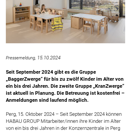
PURTSCHER RELATIONS
VBC
VERA PURE
WIENER SKIVERBAND
DIE TAFEL ÖSTERREICH
VERTESSI
KAMPAGNE: WIR SIND ÖSTERREICHER:INNEN.
15.10.2024
Pressemeldung,
MARKUS BREITENECKER
Seit September 2024 gibt es die Gruppe
DONAU SOJA
„BaggerZwerge“ für bis zu zwölf Kinder im Alter von
MEDIA
ein bis drei Jahren. Die zweite Gruppe „KranZwerge“
ist aktuell in Planung. Die Betreuung ist kostenfrei –
DOWNLOADS
Anmeldungen sind laufend möglich.
PRESSEKONTAKT
Perg, 15. Oktober 2024 – Seit September 2024 können
HABAU GROUP Mitarbeiter/innen ihre Kinder im Alter
von ein bis drei Jahren in der Konzernzentrale in Perg