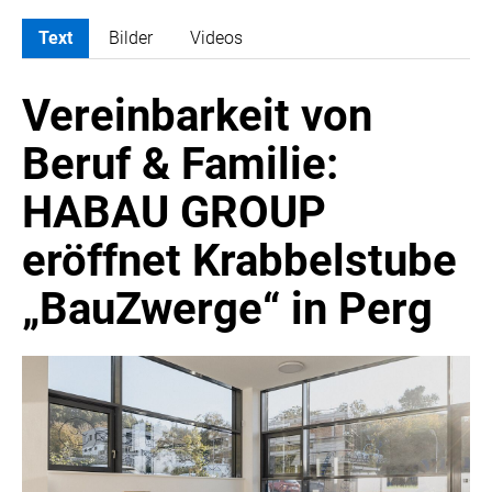
Text
Bilder
Videos
MELDUNGEN
Vereinbarkeit von
ATOMBODY
ARTIST BOUTIQUE HOTEL
Beruf & Familie:
ATELIER JUNGWIRTH
HABAU GROUP
BAIN & COMPANY
CROWE SOT
eröffnet Krabbelstube
DIE UMSETZER
„BauZwerge“ in Perg
EGGERS & FRANKE ÖSTERREICH
EWP RECYCLING PFAND ÖSTERREICH
FAS RESEARCH
HABAU GROUP
INSTITUTE OF SCIENCE AND TECHNOLOGY AUSTRIA (ISTA)
LUDWIG BOLTZMANN GESELLSCHAFT (LBG)