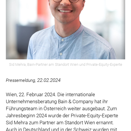
PURTSCHER RELATIONS
VBC
VERA PURE
WIENER SKIVERBAND
DIE TAFEL ÖSTERREICH
VERTESSI
KAMPAGNE: WIR SIND ÖSTERREICHER:INNEN.
MARKUS BREITENECKER
Sid Mehra, Bain-Partner am Standort Wien und Private-Equity-Experte
DONAU SOJA
22.02.2024
Pressemeldung,
MEDIA
Wien, 22. Februar 2024. Die internationale
DOWNLOADS
Unternehmensberatung Bain & Company hat ihr
Führungsteam in Österreich weiter ausgebaut. Zum
PRESSEKONTAKT
Jahresbeginn 2024 wurde der Private-Equity-Experte
Sid Mehra zum Partner am Standort Wien ernannt.
Auch in Deutschland und in der Schweiz wurden mit